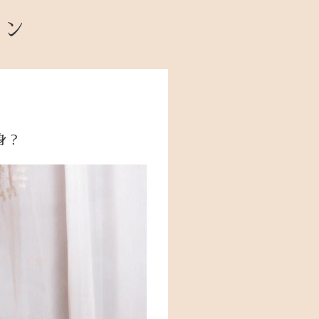
ョン
身？