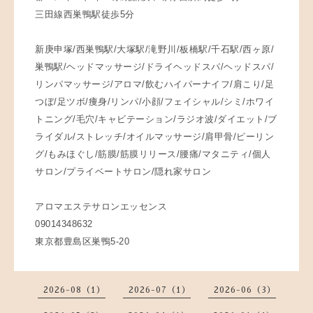
三田線西巣鴨駅徒歩5分
新庚申塚/西巣鴨駅/大塚駅/滝野川/板橋駅/千石駅/西ヶ原/
巣鴨駅/ヘッドマッサージ/ドライヘッドスパ/ヘッドスパ/
リンパマッサージ/アロマ/飲むハイパーナイフ/肩こり/足
つぼ/足ツボ/痩身/リンパ/小顔/フェイシャル/シミ/ホワイ
トニング/毛穴/キャビテーション/ラジオ波/ダイエット/ブ
ライダル/ストレッチ/オイルマッサージ/肩甲骨/ピーリン
グ/もみほぐし/筋膜/筋膜リリース/腰痛/マタニティ/個人
サロン/プライベートサロン/隠れ家サロン
アロマエステサロンエッセンス
09014348632
東京都豊島区巣鴨5-20
2026-08（1）
2026-07（1）
2026-06（3）