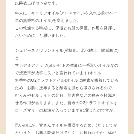
以降値上げの予定です。
年末に、キャリアオイル(アロマオイルを入れる前のベー
スの無香料のオイル)を変えました。
この乾燥する時期に、保湿とお肌の保護、作用を発揮し
たいために、と思いました。
シュガースクワランオイル(乾燥肌、老化防止、敏感肌に)
と、
マカデミアナッツ(pHがヒトの体液に一番近いオイルなの
で浸透率が抜群に良いと言われています)オイル、
無香料のO2クラフトオイル(オイルに酸素が吸着している
ため、お肌に塗布すると酸素を肌から吸収されるので、
むくみやセルライトの分解、筋肉痛などの痛みを軽減さ
せる作用があります。また、普通のO2クラフトオイルは
ローズマリーの精油が入っています)に変えたのですが、
思いのほか、皆さんオイルを吸収するため、(どうしてか
というと、お肌の乾燥だけでなく、お疲れなのか、体が