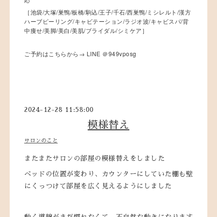
［池袋/大塚/巣鴨/板橋/駒込/王子/千石/西巣鴨/ミシレルト/漢方
ハーブピーリング/キャビテーション/ラジオ波/キャビスパ/背
中痩せ/美脚/美白/美肌/ブライダル/シミケア］
→ LINE
949vposg
ご予約はこちらから
＠
2024-12-28 11:58:00
模様替え
サロンのこと
またまたサロンの部屋の模様替えをしました
ベッドの位置が変わり、カウンターにしていた棚も壁
にくっつけて部屋を広く見えるようにしました
動く導線がまだ慣れなくて、不自然な動きになります