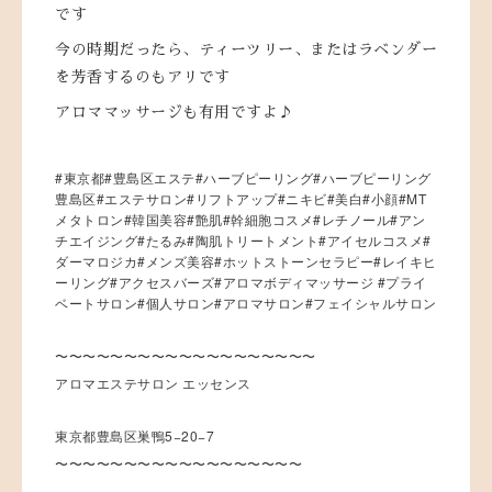
です
今の時期だったら、ティーツリー、またはラベンダー
を芳香するのもアリです
アロママッサージも有用ですよ♪
#東京都#豊島区エステ#ハーブピーリング#ハーブピーリング
豊島区#エステサロン#リフトアップ#ニキビ#美白#小顔#MT
メタトロン#韓国美容#艶肌#幹細胞コスメ#レチノール#アン
チエイジング#たるみ#陶肌トリートメント#アイセルコスメ#
ダーマロジカ#メンズ美容#ホットストーンセラピー#レイキヒ
ーリング#アクセスバーズ#アロマボディマッサージ #プライ
ベートサロン#個人サロン#アロマサロン#フェイシャルサロン
〜〜〜〜〜〜〜〜〜〜〜〜〜〜〜〜〜〜〜
アロマエステサロン エッセンス
東京都豊島区巣鴨5−20−7
〜〜〜〜〜〜〜〜〜〜〜〜〜〜〜〜〜〜