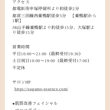
アクセス
2
都電新庚申塚停留所より約徒歩
分
5
都営三田線西巣鴨駅徒歩
分 【巣鴨駅から
1
駅】
JR
15
山手線巣鴨駅より約徒歩
分、大塚駅よ
15
り徒歩
分
営業時間
10:00
21:00
19:30
平日
〜
（最終受付
）
10:00
19:00
17:00
土日祝日
〜
（最終受付
）
不定休
HP
サロン
https://sugamo-essence.com/
●
肌質改善フェイシャル