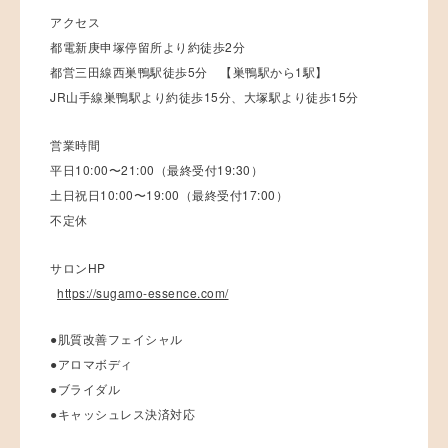
アクセス
都電新庚申塚停留所より約徒歩2分
都営三田線西巣鴨駅徒歩5分 【巣鴨駅から1駅】
JR山手線巣鴨駅より約徒歩15分、大塚駅より徒歩15分
営業時間
平日10:00〜21:00（最終受付19:30）
土日祝日10:00〜19:00（最終受付17:00）
不定休
サロンHP
https://sugamo-essence.com/
●肌質改善フェイシャル
●アロマボディ
●ブライダル
●キャッシュレス決済対応