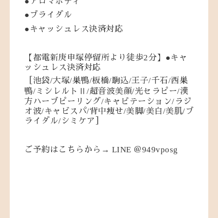
●
アロマボディ
●
ブライダル
●
キャッシュレス決済対応
2
●
【都電新庚申塚停留所より徒歩
分】
キャ
ッシュレス決済対応
/
/
/
/
/
/
/
［池袋
大塚
巣鴨
板橋
駒込
王子
千石
西巣
/
Ⅱ/
/
/
鴨
ミシレルト
超音波美顔
光セラピー
漢
/
/
方ハーブピーリング
キャビテーション
ラジ
/
/
/
/
/
/
オ波
キャビスパ
背中痩せ
美脚
美白
美肌
ブ
/
ライダル
シミケア］
→ LINE
949vposg
ご予約はこちらから
＠