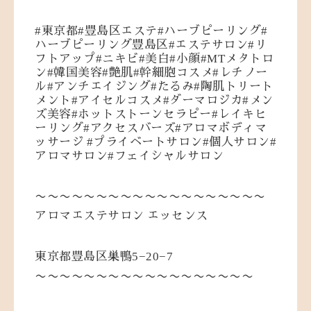
#
#
#
#
東京都
豊島区エステ
ハーブピーリング
#
#
ハーブピーリング豊島区
エステサロン
リ
#
#
#
#MT
フトアップ
ニキビ
美白
小顔
メタトロ
#
#
#
#
ン
韓国美容
艶肌
幹細胞コスメ
レチノー
#
#
#
ル
アンチエイジング
たるみ
陶肌トリート
#
#
#
メント
アイセルコスメ
ダーマロジカ
メン
#
#
ズ美容
ホットストーンセラピー
レイキヒ
#
#
ーリング
アクセスバーズ
アロマボディマ
#
#
#
ッサージ
プライベートサロン
個人サロン
#
アロマサロン
フェイシャルサロン
〜〜〜〜〜〜〜〜〜〜〜〜〜〜〜〜〜〜〜
アロマエステサロン
エッセンス
5−20−7
東京都豊島区巣鴨
〜〜〜〜〜〜〜〜〜〜〜〜〜〜〜〜〜〜