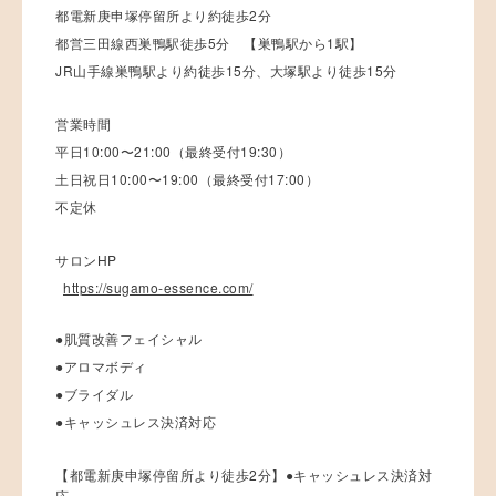
都電新庚申塚停留所より約徒歩2分
都営三田線西巣鴨駅徒歩5分 【巣鴨駅から1駅】
JR山手線巣鴨駅より約徒歩15分、大塚駅より徒歩15分
営業時間
平日10:00〜21:00（最終受付19:30）
土日祝日10:00〜19:00（最終受付17:00）
不定休
サロンHP
https://sugamo-essence.com/
●肌質改善フェイシャル
●アロマボディ
●ブライダル
●キャッシュレス決済対応
【都電新庚申塚停留所より徒歩2分】●キャッシュレス決済対
応