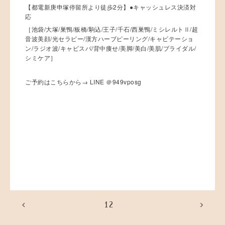
【都電新庚申塚停留所より徒歩2分】●キャッシュレス決済対
応
［池袋/大塚/巣鴨/板橋/駒込/王子/千石/西巣鴨/ミシレルトⅡ/超
音波美顔/光セラピー/漢方ハーブピーリング/キャビテーショ
ン/ラジオ波/キャビスパ/背中痩せ/美脚/美白/美肌/ブライダル/
シミケア］
ご予約はこちらから→ LINE ＠949vposg
12