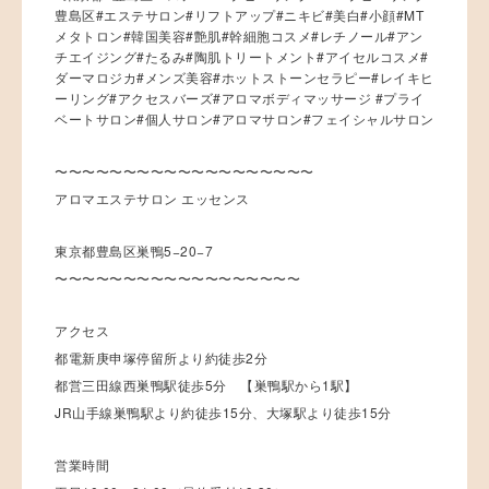
豊島区#エステサロン#リフトアップ#ニキビ#美白#小顔#MT
メタトロン#韓国美容#艶肌#幹細胞コスメ#レチノール#アン
チエイジング#たるみ#陶肌トリートメント#アイセルコスメ#
ダーマロジカ#メンズ美容#ホットストーンセラピー#レイキヒ
ーリング#アクセスバーズ#アロマボディマッサージ #プライ
ベートサロン#個人サロン#アロマサロン#フェイシャルサロン
〜〜〜〜〜〜〜〜〜〜〜〜〜〜〜〜〜〜〜
アロマエステサロン エッセンス
東京都豊島区巣鴨5−20−7
〜〜〜〜〜〜〜〜〜〜〜〜〜〜〜〜〜〜
アクセス
都電新庚申塚停留所より約徒歩2分
都営三田線西巣鴨駅徒歩5分 【巣鴨駅から1駅】
JR山手線巣鴨駅より約徒歩15分、大塚駅より徒歩15分
営業時間