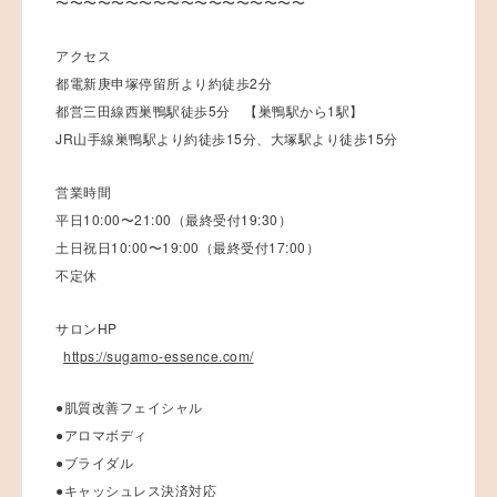
〜〜〜〜〜〜〜〜〜〜〜〜〜〜〜〜〜〜
アクセス
都電新庚申塚停留所より約徒歩2分
都営三田線西巣鴨駅徒歩5分 【巣鴨駅から1駅】
JR山手線巣鴨駅より約徒歩15分、大塚駅より徒歩15分
営業時間
平日10:00〜21:00（最終受付19:30）
土日祝日10:00〜19:00（最終受付17:00）
不定休
サロンHP
https://sugamo-essence.com/
●肌質改善フェイシャル
●アロマボディ
●ブライダル
●キャッシュレス決済対応