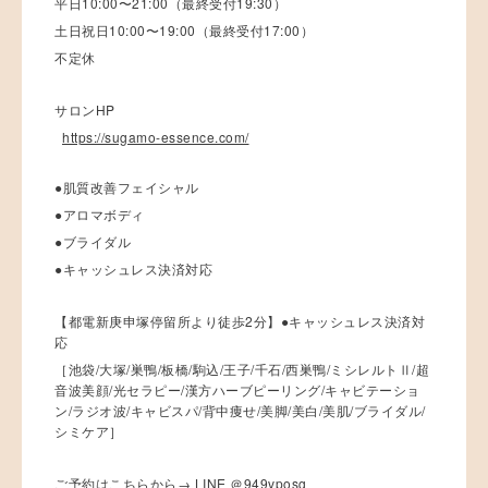
平日10:00〜21:00（最終受付19:30）
土日祝日10:00〜19:00（最終受付17:00）
不定休
サロンHP
https://sugamo-essence.com/
●肌質改善フェイシャル
●アロマボディ
●ブライダル
●キャッシュレス決済対応
【都電新庚申塚停留所より徒歩2分】●キャッシュレス決済対
応
［池袋/大塚/巣鴨/板橋/駒込/王子/千石/西巣鴨/ミシレルトⅡ/超
音波美顔/光セラピー/漢方ハーブピーリング/キャビテーショ
ン/ラジオ波/キャビスパ/背中痩せ/美脚/美白/美肌/ブライダル/
シミケア］
ご予約はこちらから→ LINE ＠949vposg