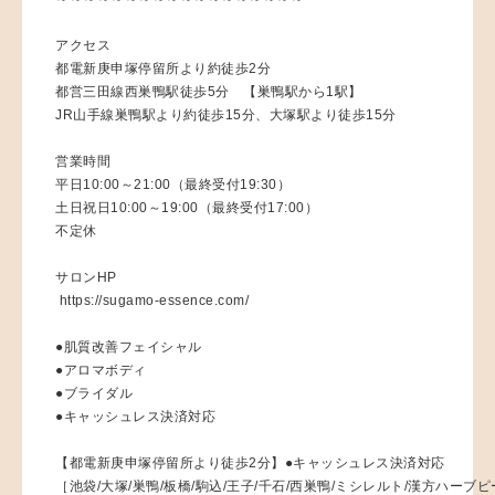
アクセス
都電新庚申塚停留所より約徒歩2分
都営三田線西巣鴨駅徒歩5分 【巣鴨駅から1駅】
JR山手線巣鴨駅より約徒歩15分、大塚駅より徒歩15分
営業時間
平日10:00～21:00（最終受付19:30）
土日祝日10:00～19:00（最終受付17:00）
不定休
サロンHP
https://sugamo-essence.com/
●肌質改善フェイシャル
●アロマボディ
●ブライダル
●キャッシュレス決済対応
【都電新庚申塚停留所より徒歩2分】●キャッシュレス決済対応
［池袋/大塚/巣鴨/板橋/駒込/王子/千石/西巣鴨/ミシレルト/漢方ハーブ