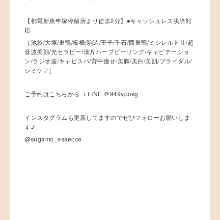
【都電新庚申塚停留所より徒歩2分】●キャッシュレス決済対
応
［池袋/大塚/巣鴨/板橋/駒込/王子/千石/西巣鴨/ミシレルトⅡ/超
音波美顔/光セラピー/漢方ハーブピーリング/キャビテーショ
ン/ラジオ波/キャビスパ/背中痩せ/美脚/美白/美肌/ブライダル/
シミケア］
ご予約はこちらから→ LINE ＠949vposg
インスタグラムも更新してますのでぜひフォローお願いしま
す♪
@sugamo_essence