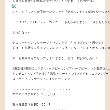
４０代５０代のお客様が意外にいるんですね、うちのサロン
なんでも「マスクが手放せない」とか「気がついたらお顔のもたつき
「ハリUPリフトUP～～」のメニューもあるのですが、90分がもしか
どうかなぁ～
デコルテからのマッサージとマシンケアで引き上げたいと思います。
又は、お肌状況を見てマシンのダブル使いになってしまうかもしれま
平日お昼間限定になってしまいますが、是非一度お試しあれ！
#東京都#豊島区エステ#ハーブピーリング#ハーブピーリング豊島区#エ
アンチエイジング#たるみ#陶肌トリートメント#アイセルコスメ#ダー
ロマボディマッサージ #レイキヒーリング
～～～～～～～～～～～～～～～～～～～
アロマエステサロン エッセンス
東京都豊島区巣鴨5－20－7
～～～～～～～～～～～～～～～～～～