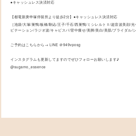
●キャッシュレス決済対応
【都電新庚申塚停留所より徒歩2分】●キャッシュレス決済対応
［池袋/大塚/巣鴨/板橋/駒込/王子/千石/西巣鴨/ミシレルトⅡ/超音波美顔
ビテーション/ラジオ波/キャビスパ/背中痩せ/美脚/美白/美肌/ブライダル/
ご予約はこちらから→ LINE ＠949vposg
インスタグラムも更新してますのでぜひフォローお願いします♪
@sugamo_essence