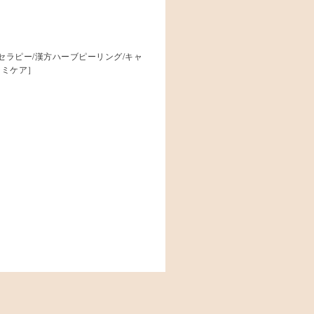
/光セラピー/漢方ハーブピーリング/キャ
シミケア］