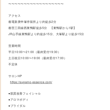
〜〜〜〜〜〜〜〜〜〜〜〜〜〜〜〜〜〜
アクセス
都電新庚申塚停留所より約徒歩2分
都営三田線西巣鴨駅徒歩5分 【巣鴨駅から1駅】
JR山手線巣鴨駅より約徒歩15分、大塚駅より徒歩15分
営業時間
平日10:00〜21:00（最終受付19:30）
土日祝日10:00〜19:00（最終受付17:00）
不定休
サロンHP
https://sugamo-essence.com/
●肌質改善フェイシャル
●アロマボディ
●ブライダル