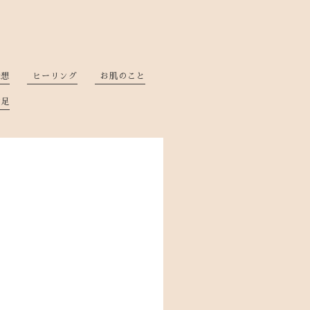
感想
ヒーリング
お肌のこと
補足